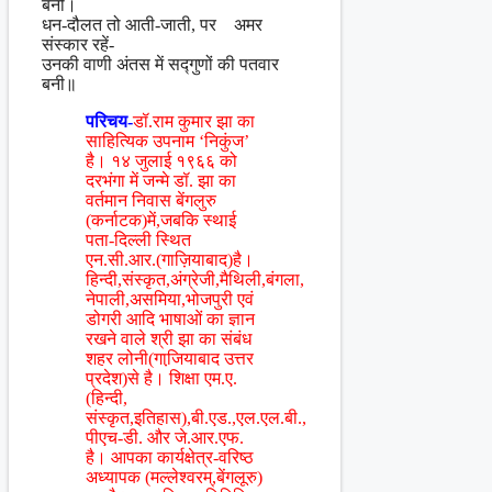
बनी।
धन-दौलत तो आती-जाती, पर अमर
संस्कार रहें-
उनकी वाणी अंतस में सद्गुणों की पतवार
बनी॥
परिचय-
डॉ.राम कुमार झा का
साहित्यिक उपनाम ‘निकुंज’
है। १४ जुलाई १९६६ को
दरभंगा में जन्मे डॉ. झा का
वर्तमान निवास बेंगलुरु
(कर्नाटक)में,जबकि स्थाई
पता-दिल्ली स्थित
एन.सी.आर.(गाज़ियाबाद)है।
हिन्दी,संस्कृत,अंग्रेजी,मैथिली,बंगला,
नेपाली,असमिया,भोजपुरी एवं
डोगरी आदि भाषाओं का ज्ञान
रखने वाले श्री झा का संबंध
शहर लोनी(गाजि़याबाद उत्तर
प्रदेश)से है। शिक्षा एम.ए.
(हिन्दी,
संस्कृत,इतिहास),बी.एड.,एल.एल.बी.,
पीएच-डी. और जे.आर.एफ.
है। आपका कार्यक्षेत्र-वरिष्ठ
अध्यापक (मल्लेश्वरम्,बेंगलूरु)