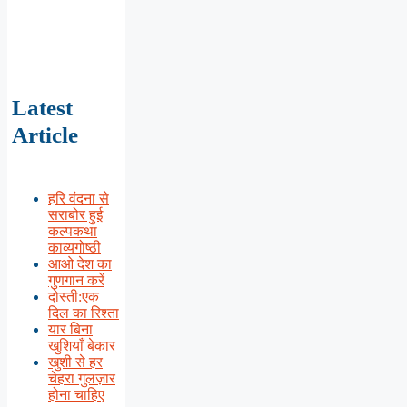
Latest
Article
हरि वंदना से
सराबोर हुई
कल्पकथा
काव्यगोष्ठी
आओ देश का
गुणगान करें
दोस्ती:एक
दिल का रिश्ता
यार बिना
खुशियाँ बेकार
खुशी से हर
चेहरा गुलज़ार
होना चाहिए