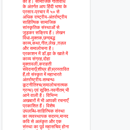
का है। सामाजिक गतिविधि
के अंतर्गत आप हिंंदी भाषा के
प्रसार-प्रचार में ५० से
अधिक राष्ट्रीय-अंतर्राष्ट्रीय
साहित्यिक सामाजिक
सांस्कृतिक संस्थाओं से
जुड़कर सक्रिय हैं। लेखन
विधा-मुक्तक,छन्दबद्ध
काव्य,कथा,गीत,लेख ,ग़ज़ल
और समालोचना है।
प्रकाशन में डॉ.झा के खाते में
काव्य संग्रह,दोहा
मुक्तावली,कराहती
संवेदनाएँ(शीघ्र ही)प्रस्तावित
हैं,तो संस्कृत में महाभारते
अंतर्राष्ट्रीय-सम्बन्धः
कूटनीतिश्च(समालोचनात्मक
ग्रन्थ) एवं सूक्ति-नवनीतम् भी
आने वाली है। विभिन्न
अखबारों में भी आपकी रचनाएँ
प्रकाशित हैं। विशेष
उपलब्धि-साहित्यिक संस्था
का व्यवस्थापक सदस्य,मानद
कवि से अलंकृत और एक
संस्था का पूर्व महासचिव होना