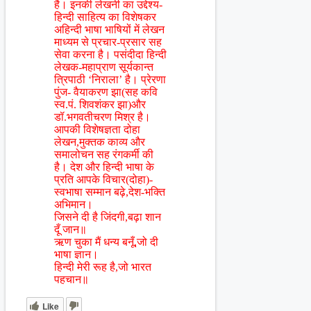
है। इनकी लेखनी का उद्देश्य-
हिन्दी साहित्य का विशेषकर
अहिन्दी भाषा भाषियों में लेखन
माध्यम से प्रचार-प्रसार सह
सेवा करना है। पसंदीदा हिन्दी
लेखक-महाप्राण सूर्यकान्त
त्रिपाठी ‘निराला’ है। प्रेरणा
पुंज- वैयाकरण झा(सह कवि
स्व.पं. शिवशंकर झा)और
डॉ.भगवतीचरण मिश्र है।
आपकी विशेषज्ञता दोहा
लेखन,मुक्तक काव्य और
समालोचन सह रंगकर्मी की
है। देश और हिन्दी भाषा के
प्रति आपके विचार(दोहा)-
स्वभाषा सम्मान बढ़े,देश-भक्ति
अभिमान।
जिसने दी है जिंदगी,बढ़ा शान
दूँ जान॥
ऋण चुका मैं धन्य बनूँ,जो दी
भाषा ज्ञान।
हिन्दी मेरी रूह है,जो भारत
पहचान॥
Like