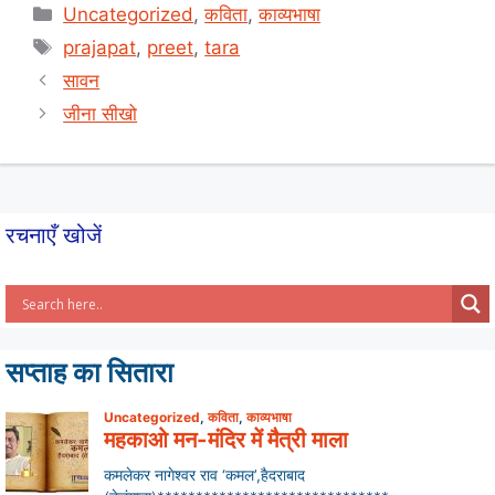
at
c
ar
Categories
Uncategorized
,
कविता
,
काव्यभाषा
s
e
e
Tags
prajapat
,
preet
,
tara
A
b
सावन
p
o
जीना सीखो
p
o
k
रचनाएँ खोजें
सप्ताह का सितारा