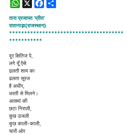
W
X
F
S
h
a
h
तारा प्रजापत ‘प्रीत’
at
c
ar
रातानाड़ा(राजस्थान)
s
e
e
**************************************
A
b
***********
p
o
दूर क्षितिज पे,
p
o
लगे यूँ ऐसे
k
ढलती शाम का
ढलता सूरज
है अधीर,
धरती से मिलने।
आसमां की
छटा निराली,
कुछ उजली
कुछ काली-काली,
चारों ओर