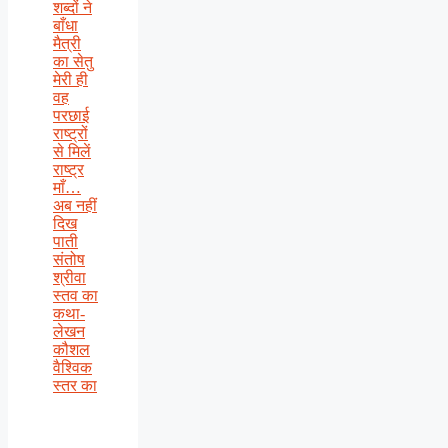
शब्दों ने
बाँधा
मैत्री
का सेतु
मेरी ही
वह
परछाई
राष्ट्रों
से मिलें
राष्ट्र
माँ…
अब नहीं
दिख
पाती
संतोष
श्रीवा
स्तव का
कथा-
लेखन
कौशल
वैश्विक
स्तर का