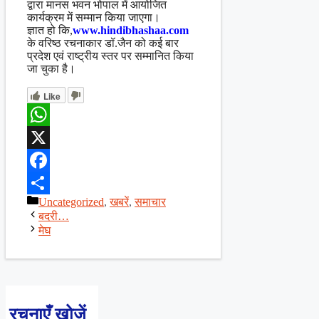
द्वारा मानस भवन भोपाल में आयोजित
कार्यक्रम में सम्मान किया जाएगा।
ज्ञात हो कि,
www.hindibhashaa.com
के वरिष्ठ रचनाकार डॉ.जैन को कई बार
प्रदेश एवं राष्ट्रीय स्तर पर सम्मानित किया
जा चुका है।
Like
WhatsApp
X
Facebook
Categories
Uncategorized
,
खबरें
,
समाचार
Share
बदरी…
मेघ
रचनाएँ खोजें