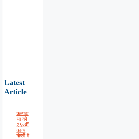
Latest
Article
कल्पक
था की
२६०वीं
काव्य
गोष्ठी में