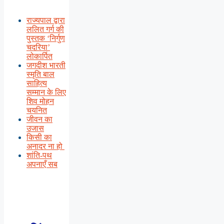
राज्यपाल द्वारा
ललित गर्ग की
पुस्तक ‘निर्गुण
चदरिया’
लोकार्पित
जगदीश भारती
स्मृति बाल
साहित्य
सम्मान के लिए
शिव मोहन
चयनित
जीवन का
उजास
किसी का
अनादर ना हो
शांति-पथ
अपनाएँ सब