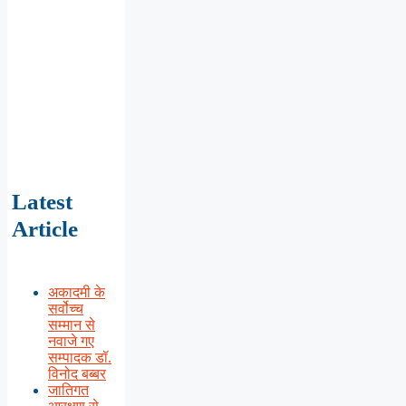
Latest
Article
अकादमी के
सर्वोच्च
सम्मान से
नवाजे गए
सम्पादक डॉ.
विनोद बब्बर
जातिगत