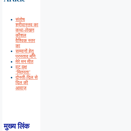
संतोष
श्रीवास्तव का
कथा-लेखन
कौशल
वैश्विक स्तर
का
सम्मानों हेतु
प्रस्ताव माँगे
मेरे मन मीत
वट वृक्ष
‘मित्रता’
दोस्ती-दिल से
दिल की
आवाज़
मुख्य लिंक