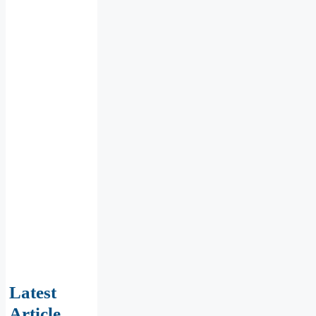
Latest
Article