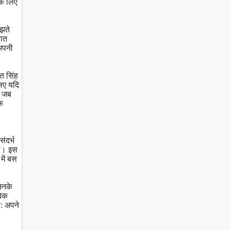
के लिए
मझते
बात
 अपनी
।
त सिंह
िए यदि
, जब
क
संदर्भ
या। इस
में बस
उनके
येक
त: अपने