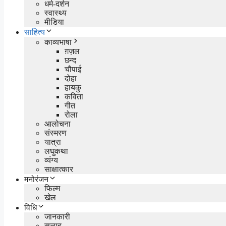
धर्म-दर्शन
स्वास्थ्य
मीडिया
साहित्य
काव्यभाषा
ग़ज़ल
छन्द
चौपाई
दोहा
हायकु
कविता
गीत
रोला
आलोचना
संस्मरण
यात्रा
लघुकथा
व्यंग्य
साक्षात्कार
मनोरंजन
फिल्म
खेल
विधि
जानकारी
सलाह