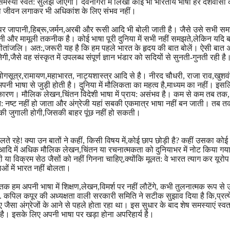
की समस्या स्वत: सुलझ जाएगी। देवनागरी में लिखी कोई भी भारतीय भाषा हर देशवासी 
रा जीवन लगाकर भी अधिकांश के लिए संभव नहीं।
मंचों पर जापानी,हिब्रू,जर्मन,अरबी और रूसी आदि भी बोली जाती है। जैसे उसे सभी स
ुरानी और मामूली तकनीक है। कोई भाषा पूरी दुनिया में सभी नहीं समझते,लेकिन यदि 
 की गीतांजलि। अत:,जरूरी यह है कि हम पहले भारत के हृदय की बात बोलें। ऐसी बात
ी,जैसे वह संस्कृत में उपलब्ध संपूर्ण ज्ञान भंडार को सदियों से सुनती-गुनती रही है
,योगसूत्र,रामायण,महाभारत, नाट्यशास्त्र आदि से है। नीरद चौधरी, राजा राव,खुशवं
 भाषा से जुड़ी होती है। दुनिया में मौलिकता का महत्व है,माध्यम का नहीं। इसल
के कारण। मौलिक लेखन,चिंतन विदेशी भाषा में प्राय: असंभव है। कम से कम तब तक
त: नष्ट नहीं हो जाता और अंग्रेजी यहां सबकी एकमात्र भाषा नहीं बन जाती। तब त
जूठन की जुगाली होगी,जिसकी बाहर पूंछ नहीं हो सकती।
तो बोलते रहे! क्या उन बातों ने कहीं, किसी विषय में,कोई छाप छोड़ी है? कहीं उसका कोई 
रिया आदि में अधिक मौलिक लेखन,चिंतन या रचनात्मकता को दुनियाभर में नोट किया ग
ा विक्रम सेठ जैसों को नहीं गिनना चाहिए,क्योंकि मूलत: वे भारत त्याग कर यूरोप 
नाओं में भारत नहीं बोलता।
 हम अपनी भाषा में शिक्षण,लेखन,विमर्श पर नहीं लौटेंगे, कभी तुलनात्मक रूप से 
ो. कपिल कपूर की अध्यक्षता वाली सरकारी समिति ने सटीक सुझाव दिया है कि,प्रत्
जैसा अंग्रेजों के आने से पहले होता रहा था। इस सुधार के बाद शेष समस्याएं स्व
 है। इसके लिए अपनी भाषा पर खड़ा होना अपरिहार्य है।