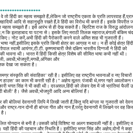
*****************
े तो हिंदी का महत्व समझते हैं,लेकिन जो राष्ट्रीय एकता के प्रति लापरवाह हैं,प्रा
िहादियों आदि से सहानुभूति रखते हैं,वे हिंदी का विरोध भी करते हैं। इसके विपरीत ज
ा महत्व समझते हैं। इसे आरंभ से ही देख सकते हैं। ब्रिटिश राज के विरुद्ध आंदोलन मे
ुए थे,न कि इलाहाबाद या पटना से। इसके लिए मराठी तिलक महाराज,बंगाली बंकिम चं
स किए। नोट करें,अभी हिंदी की पैरोकारी करने वाले अमित शाह भी गुजराती हैं।
 भाषा नहीं,इसीलिए इसके प्रति किसी क्षेत्र का आग्रह न था। न ही कोई क्षेत्र हिंद
ाल स्वामी आयंगर,टी.टी. कृष्णमाचारी जैसे दक्षिण भारतीय दिग्गजों ने हिंदी को
ी भावना थी। भारत में हिंदी किसी क्षेत्र विशेष की सीमित भाषा कभी नहीं थी।
ाली, अवधी,भोजपुरी,मगधी,अंगिका और
भी तक देखा जा सकता है।
एक समग्र संस्कृति की संवाहिका’ रही है। इसीलिए वह राष्ट्रीय भावनाओं व नए विचारों
यरिंग हाउस’ का काम भी करती रही है।” अज्ञेय मूलत: पंजाबी थे,मगर गहरे अवलोकन 
ारी भगत सिंह ने भी कही थी। दरअसल,हिंदी को लेकर देश में जो भ्रांतियां फैलीं
बोली’ है। जैसे अवधी,भोजपुरी आदि अन्य बोलियां हैं।
्र की बोलियां देवनागरी लिपि में लिखी जाती हैं,किंतु यदि बांग्ला या गुजराती को देवना
और राष्ट्र-गान दोनों ही बांग्ला गीत और गान हैं,परंतु देवनागरी में लिखने पर वह कि
ी है।
म्मिलित योगदान से बनी है।उसकी कोई विशिष्ट या अलग शब्दावली नहीं है। इसीलिए वह
 है। यही हिंदी की पहचान और स्थिति है। इसीलिए भगत सिंह और अज्ञेय,दोनों ने कह