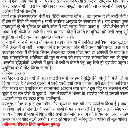
देश में एक लिपि ‘देवनागरी’ प्रचलित करने का प्रयास करें तो राष्ट्रीय भाषा 
सरल,सह होगी। उस पर अधिकार करना मामूली बात होगी जो अंग्रेजी के लिए पू
#लोग हिंदी भी समझेंगे-
जहां तक अंतरराष्ट्रीय मंचों पर ’हिंदी समझेगा कौन ?’ का प्रश्न है तो उन्हीं 
हैं,वैसे ही हिंदी भी समझेंगे। यानी समांतर अनुवाद के प्रसारण से। यह दशकों प
महत्वपूर्ण हो तो दुनिया के कोने-कोने में उसे समझ लिया जाता है। जैसे-टैगोर
भाषा में ही बोली जा सकेगी। जब हम ऐसा बोलने लगेंगे तो दुनिया हमें उसी तरह सुनेग
#दुनिया में मौलिकता का महत्व,माध्यम का नहीं-
दुनिया में आज भी भारत की पहचान यहां की भाषा में लिखित उपनिषद, ब्रह्मसूत्र
जैसे लेखकों से नहीं। समाज की रचनात्मकता और मौलिकता अनिवार्यत: उसकी अपनी
स्वतंत्र भारत में मौलिक चिंतन,लेखन का ह्रास होता गया तो अंग्रेजी के बोझ 
तक ऑस्ट्रेलिया,अमेरिका की मूल सभ्यता की तरह भारत सांस्कृतिक रूप से पूर्ण
भारतीय बुद्धिजीवी अंग्रेजी में कुछ भी क्यों न बोलते रहें, वह वैसी ही यूरोपीय 
#दुनियाभर में नोट किया जाता है
मौलिक लेखन-
आखिर गत सत्तर वर्षों से अंतरराष्ट्रीय मंचों पर हमारे बुद्धिजीवी अंग्रेजी में ही 
लिया जाता है ? हमारी तुलना में छोटे-छोटे देशों यथा जापान,पोलैंड,दक्षिण को
बीच भारत का वैचारिक या रचनात्मक अवदान क्या रहा ? इस बिंदु पर सलमान रश्दी य
चुके हैं या उन जैसे हो चुके हैं। उन लेखकों में भारत के अवशेष भले हों,उनकी रच
#अपनी भाषा पर खड़ा होना अपरिहार्य-
वस्तुत:,अमित शाह ने एक गंभीर और मूल्यवान बात की ओर उल्लेख किया है। जब तक
समकक्ष नहीं हो सकते,जो अपनी भाषाओं में यह सब करते हैं। शुरुआत के लिए प्र
राज्य को अपनी भाषा में शिक्षा और सभी सार्वजनिक काम को नियम बना लेना चाहिए 
समाधान की ओर बढ़ने लगेंगी। याद रहे,भारत की सांस्कृतिक शक्ति ही मूल शक्ति
(सौजन्य:वैश्विक हिंदी सम्मेलन,मुम्बई)