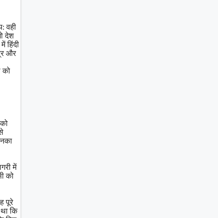
य: वही
ो देश
ं हिंदी
द्र और
ी को
 को
से
 उनका
गरी में
सी को
 पूरे
ा था कि