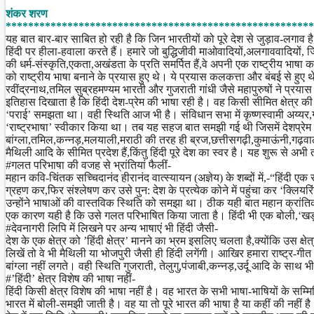
Share
शंकर शरण
*******************************************************
यह बात बार-बार साबित हो रही है कि जिन भारतीयों को पूरे देश से जुड़ाव-लगाव है व
हिंदी पर हीला-हवाला करते हैं। हमारे जो बुद्धिजीवी माओवादियों,अलगाववादियों, ज
की धर्म-संस्कृति,एकता,अखंडता के प्रति समर्पित हैं,वे अपनी एक राष्ट्रीय भाषा क
को राष्ट्रीय भाषा बनाने के प्रयास हुए थे। ये प्रयास कलकत्ता और बंबई से ह
रवींद्रनाथ,तमिल सुब्रहमण्यम भारती और गुजराती गांधी जैसे महापुरुषों ने प्रया
इतिहास दिखाता है कि हिंदी देश-प्रेम की भाषा रही है। वह किसी सीमित क्षेत्र की
‘पराई’ समझता था। वही स्थिति आज भी है। संविधान सभा में कृष्णस्वामी अय्यर,गोप
‘राष्ट्रभाषा’ स्वीकार किया था। तब यह सहज बात समझी गई थी जिसमें देशप्रेम क
बांग्ला,तमिल,कन्नड़,मलयाली,मराठी की तरह ही ब्रज,छत्तीसगढ़ी,कुमाऊंनी,गढ़व
मैथिली आदि के सीमित प्रदेश हैं,किंतु हिंदी पूरे देश का स्वर है। यह शुरू से अ
#गलत परिभाषा की वजह से भ्रांतियां फैलीं-
महान कवि-चिंतक सच्चिदानंद हीरानंद वात्स्यायन (अज्ञेय) के शब्दों में,-“हिंदी 
ग्रहण कर,फिर संश्लेषण कर उसे पुन: देश के प्रत्येक कोने में पहुंचा कर ‘क्लि
उन्होंने भाषाओं की वास्तविक स्थिति को समझा था। ठीक यही बात महान क्रांतिक
एक कारण यही है कि उसे गलत परिभाषित किया जाता है। हिंदी भी एक बोली,‘खड़ी 
#देवनागरी लिपि में लिखने पर अन्य भाषाएं भी हिंदी जैसी-
देश के एक क्षेत्र को ’हिंदी क्षेत्र’ मानने का भ्रम इसलिए चलता है,क्योंकि उस क्षेत
लिखें तो वे भी मैथिली या भोजपुरी जैसी ही हिंदी लगेंगी। आखिर हमारा राष्ट्र-गीत 
बांग्ला नहीं लगते। वही स्थिति गुजराती, तेलुगु,पंजाबी,कन्नड़,उर्दू आदि के साथ भ
#’हिंदी’ क्षेत्र विशेष की भाषा नहीं-
हिंदी किसी क्षेत्र विशेष की भाषा नहीं है। वह भारत के सभी भाषा-भाषियों के स
भारत में बोली-समझी जाती है। वह या तो पूरे भारत की भाषा है या कहीं की नहीं