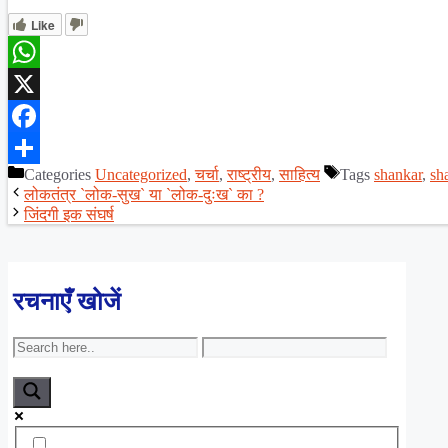
Like
WhatsApp
X
Facebook
Categories
Uncategorized
,
चर्चा
,
राष्ट्रीय
,
साहित्य
Tags
shankar
,
sh
Share
लोकतंत्र `लोक-सुख` या `लोक-दुःख` का ?
जिंदगी इक संघर्ष
रचनाएँ खोजें