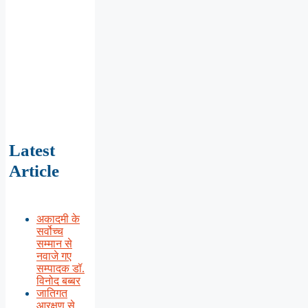
Latest
Article
अकादमी के
सर्वोच्च
सम्मान से
नवाजे गए
सम्पादक डॉ.
विनोद बब्बर
जातिगत
आरक्षण से