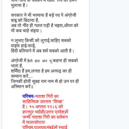
के चक्कर में
को हमने
जाॅनी-जाॅनी
मछली रानी
भुलाया है।
सरकार ने भी भरमाया है बड़े पद पे अंग्रेजी
बाबू को बिठाया है,
अब तो नींव ही गलत पड़ी है भइया,औरत को
भी कब चाहे संइया।
न लुभाए किसी को लुगाई,चाहिए सबको
वाइफ हाई-फाई,
हिंदी बतियाने में अब शर्म सबको आती है।
अंग्रेजी में
कहना ही सबको
हैलो हाउ आर यू
भाता है,
शर्मिंदा हैं हम,लगता है हम अनपढ़ का ही
सम्मान करें…
जिनकी होती सुबह राम नाम से हो उन पर ही
अभिमान करें॥
परिचय-
नताशा गिरी का
साहित्यिक उपनाम ‘शिखा’
है। १५ अगस्त १९८६ को
ज्ञानपुर भदोही(उत्तर प्रदेश)में
जन्मीं नताशा गिरी का वर्तमान
में नालासोपारा
पश्चिम,पालघर(मुंबई)में स्थाई