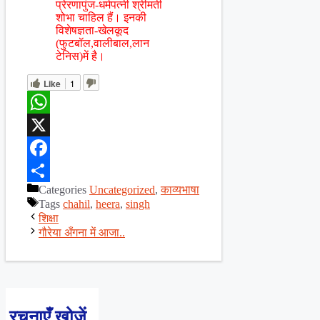
प्रेरणापुंज-धर्मपत्नी श्रीमती
शोभा चाहिल हैं। इनकी
विशेषज्ञता-खेलकूद
(फुटबॉल,वालीबाल,लान
टेनिस)में है।
Like
1
WhatsApp
X
Facebook
Categories
Uncategorized
,
काव्यभाषा
Share
Tags
chahil
,
heera
,
singh
शिक्षा
गौरेया अँगना में आजा..
रचनाएँ खोजें