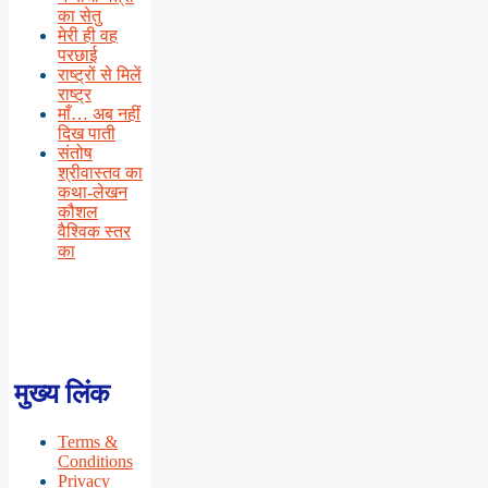
का सेतु
मेरी ही वह
परछाई
राष्ट्रों से मिलें
राष्ट्र
माँ… अब नहीं
दिख पाती
संतोष
श्रीवास्तव का
कथा-लेखन
कौशल
वैश्विक स्तर
का
मुख्य लिंक
Terms &
Conditions
Privacy