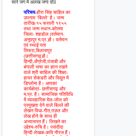
सारे जग में अलख जगा दोll
परिचय-
हीरा सिंह चाहिल का
उपनाम ‘बिल्ले’ है। जन्म
तारीख-१५ फरवरी १९५५
तथा जन्म स्थान-कोतमा
जिला- शहडोल (वर्तमान-
अनूपपुर म.प्र.)है। वर्तमान
एवं स्थाई पता
तिफरा,बिलासपुर
(छत्तीसगढ़)है।
हिन्दी,अँग्रेजी,पंजाबी और
बंगाली भाषा का ज्ञान रखने
वाले श्री चाहिल की शिक्षा-
हायर सेकंडरी और विद्युत में
डिप्लोमा है। आपका
कार्यक्षेत्र- छत्तीसगढ़ और
म.प्र. है। सामाजिक गतिविधि
में व्यावहारिक मेल-जोल को
प्रमुखता देने वाले बिल्ले की
लेखन विधा-गीत,ग़ज़ल और
लेख होने के साथ ही
अभ्यासरत हैं। लिखने का
उद्देश्य-रुचि है। पसंदीदा
हिन्दी लेखक-कवि नीरज हैं।