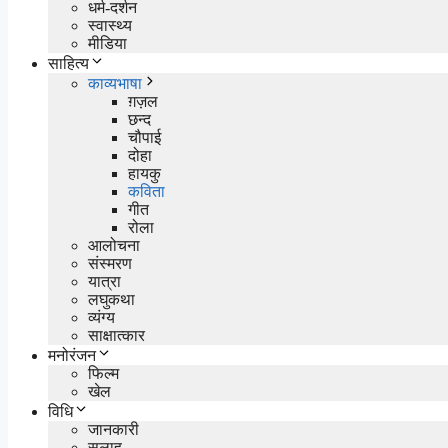
धर्म-दर्शन
स्वास्थ्य
मीडिया
साहित्य
काव्यभाषा
ग़ज़ल
छन्द
चौपाई
दोहा
हायकु
कविता
गीत
रोला
आलोचना
संस्मरण
यात्रा
लघुकथा
व्यंग्य
साक्षात्कार
मनोरंजन
फिल्म
खेल
विधि
जानकारी
सलाह