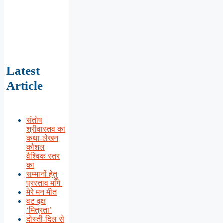
Latest
Article
संतोष
श्रीवास्तव का
कथा-लेखन
कौशल
वैश्विक स्तर
का
सम्मानों हेतु
प्रस्ताव माँगे
मेरे मन मीत
वट वृक्ष
‘मित्रता’
दोस्ती-दिल से