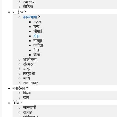
स्वास्थ्य
मीडिया
साहित्य
काव्यभाषा
ग़ज़ल
छन्द
चौपाई
दोहा
हायकु
कविता
गीत
रोला
आलोचना
संस्मरण
यात्रा
लघुकथा
व्यंग्य
साक्षात्कार
मनोरंजन
फिल्म
खेल
विधि
जानकारी
सलाह