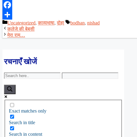
X
Facebook
Categories
Tags
Uncategorized
,
काव्यभाषा
,
दोहा
bodhan
,
nishad
Share
कलेजे की बेबसी
मेरा राम…
रचनाएँ खोजें
Exact matches only
Search in title
Search in content