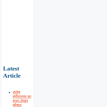
Latest
Article
संतोष
श्रीवास्तव का
कथा-लेखन
कौशल