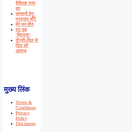
वैश्विक स्तर
का
सम्मानों हेतु
प्रस्ताव माँगे
मेरे मन मीत
वट वृक्ष
‘मित्रता’
दोस्ती-दिल से
दिल की
आवाज़
मुख्य लिंक
Terms &
Conditions
Privacy
Policy
Disclaimer