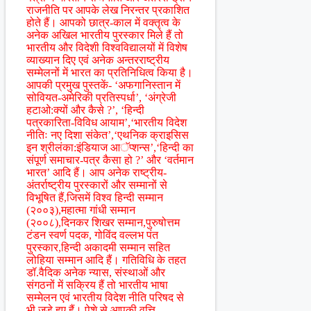
राजनीति पर आपके लेख निरन्तर प्रकाशित
होते हैं। आपको छात्र-काल में वक्तृत्व के
अनेक अखिल भारतीय पुरस्कार मिले हैं तो
भारतीय और विदेशी विश्वविद्यालयों में विशेष
व्याख्यान दिए एवं अनेक अन्तरराष्ट्रीय
सम्मेलनों में भारत का प्रतिनिधित्व किया है।
आपकी प्रमुख पुस्तकें- ‘अफगानिस्तान में
सोवियत-अमेरिकी प्रतिस्पर्धा’, ‘अंग्रेजी
हटाओ:क्यों और कैसे ?’, ‘हिन्दी
पत्रकारिता-विविध आयाम’,‘भारतीय विदेश
नीतिः नए दिशा संकेत’,‘एथनिक क्राइसिस
इन श्रीलंका:इंडियाज आॅप्शन्स’,‘हिन्दी का
संपूर्ण समाचार-पत्र कैसा हो ?’ और ‘वर्तमान
भारत’ आदि हैं। आप अनेक राष्ट्रीय-
अंतर्राष्ट्रीय पुरस्कारों और सम्मानों से
विभूषित हैं,जिसमें विश्व हिन्दी सम्मान
(२००३),महात्मा गांधी सम्मान
(२००८),दिनकर शिखर सम्मान,पुरुषोत्तम
टंडन स्वर्ण पदक, गोविंद वल्लभ पंत
पुरस्कार,हिन्दी अकादमी सम्मान सहित
लोहिया सम्मान आदि हैं। गतिविधि के तहत
डॉ.वैदिक अनेक न्यास, संस्थाओं और
संगठनों में सक्रिय हैं तो भारतीय भाषा
सम्मेलन एवं भारतीय विदेश नीति परिषद से
भी जुड़े हुए हैं। पेशे से आपकी वृत्ति-