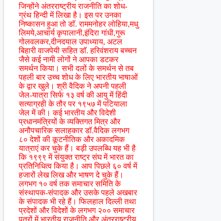
जिन्होंने अंतरराष्ट्रीय राजनीति का शोध-
ग्रंथ हिन्दी में लिखा है। इस पर उनका
निष्कासन हुआ तो डाॅ. राममनोहर लोहिया,मधु
लिमये,आचार्य कृपालानी,इंदिरा गांधी,गुरू
गोलवलकर,दीनदयाल उपाध्याय, अटल
बिहारी वाजपेयी सहित डाॅ. हरिवंशराय बच्चन
जैसे कई नामी लोगों ने आपका डटकर
समर्थन किया। सभी दलों के समर्थन से तब
पहली बार उच्च शोध के लिए भारतीय भाषाओं
के द्वार खुले। श्री वैदिक ने अपनी पहली
जेल-यात्रा सिर्फ १३ वर्ष की आयु में हिंदी
सत्याग्रही के तौर पर १९५७ में पटियाला
जेल में की। कई भारतीय और विदेशी
प्रधानमंत्रियों के व्यक्तिगत मित्र और
अनौपचारिक सलाहकार डॉ.वैदिक लगभग
८० देशों की कूटनीतिक और अकादमिक
यात्राएं कर चुके हैं। बड़ी उपलब्धि यह भी है
कि १९९९ में संयुक्त राष्ट्र संघ में भारत का
प्रतिनिधित्व किया है। आप पिछले ६० वर्ष में
हजारों लेख लिख और भाषण दे चुके हैं।
लगभग १० वर्ष तक समाचार समिति के
संस्थापक-संपादक और उसके पहले अखबार
के संपादक भी रहे हैं। फिलहाल दिल्ली तथा
प्रदेशों और विदेशों के लगभग २०० समाचार
पत्रों में भारतीय राजनीति और अंतरराष्ट्रीय