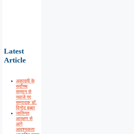
Latest
Article
अकादमी के
सर्वोच्च
सम्मान से
नवाजे गए
सम्पादक डॉ.
विनोद बब्बर
जातिगत
आरक्षण से
आगे
आवश्यकता