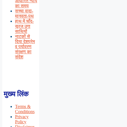
आधारित न्याय
का समय
सच्चा वादा-
मानवता-पथ
हाथ में चाँद-
सूरज उगा
साथियों
नाटकों से
दिया देशप्रेम
व पर्यावरण
संरक्षण का
संदेश
मुख्य लिंक
Terms &
Conditions
Privacy
Policy
Disclaimer