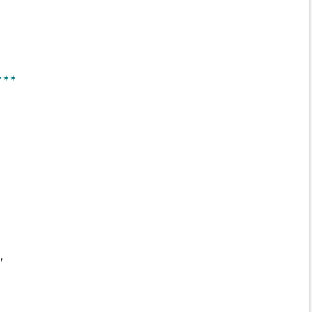
***
,