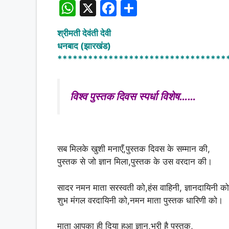
W
X
F
S
h
a
h
श्रीमती देवंती देवी
at
c
ar
धनबाद (झारखंड)
s
e
e
*********************************
A
b
p
o
विश्व पुस्तक दिवस स्पर्धा विशेष……
p
o
k
सब मिलके खुशी मनाएँ,पुस्तक दिवस के सम्मान की,
पुस्तक से जो ज्ञान मिला,पुस्तक के उस वरदान की।
सादर नमन माता सरस्वती को,हंस वाहिनी, ज्ञानदायिनी को
शुभ मंगल वरदायिनी को,नमन माता पुस्तक धारिणी को।
माता आपका ही दिया हुआ ज्ञान,भरी है पुस्तक,