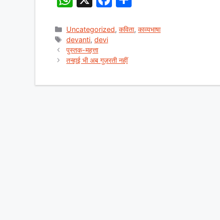
h
a
h
at
c
ar
Categories
Uncategorized
,
कविता
,
काव्यभाषा
Tags
devanti
,
devi
s
e
e
पुस्तक-महत्ता
A
b
तन्हाई भी अब गुज़रती नहीं
p
o
p
o
k