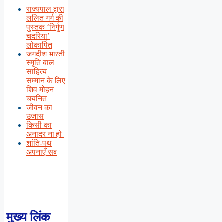
राज्यपाल द्वारा
ललित गर्ग की
पुस्तक ‘निर्गुण
चदरिया’
लोकार्पित
जगदीश भारती
स्मृति बाल
साहित्य
सम्मान के लिए
शिव मोहन
चयनित
जीवन का
उजास
किसी का
अनादर ना हो
शांति-पथ
अपनाएँ सब
मुख्य लिंक