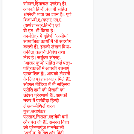
सोलन,हिमाचल प्रदेश) हैL
आपको हिन्दी,पंजाबी सहित
अंग्रेजी भाषा का ज्ञान हैL पूर्ण
शिक्षा-बी.ए.(कला),एम.ए.
(अर्थशास्त्र,हिन्दी) एवं
बी.एड. भी किया है।
कार्यक्षेत्र में गृहिणी `असीम`
सामाजिक कार्यों में भी सहयोग
करती हैंL इनकी लेखन विधा-
कविता,कहानी,निबंध तथा
लेख है।सयुंक्त संग्रह-
`आखर कुंज` सहित कई पत्र-
पत्रिकाओं में आपकी रचनाएं
प्रकाशित हैंL आपको लेखनी
के लिए प्रंशसा-पत्र मिले हैंL
सोशल मीडिया में भी सक्रिय
प्रीति शर्मा की लेखनी का
उद्देश्य-प्रेरणार्थ हैL आपकी
नजर में पसंदीदा हिन्दी
लेखक-मैथिलीशरण
गुप्त,जयशंकर
प्रसाद,निराला,महादेवी वर्मा
और पंत जी हैंL समस्त विश्व
को प्रेरणापुंज माननेवाली
`असीम` के देश और हिंदी