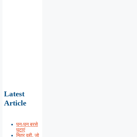
Latest
Article
घन-घन बरसे
घटाएं
मित्र वही, जो