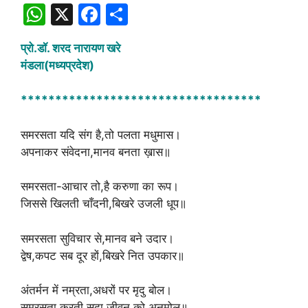
W
X
F
S
h
a
h
प्रो.डॉ. शरद नारायण खरे
at
c
ar
मंडला(मध्यप्रदेश)
s
e
e
A
b
***********************************
p
o
समरसता यदि संग है,तो पलता मधुमास।
p
o
अपनाकर संवेदना,मानव बनता ख़ास॥
k
समरसता-आचार तो,है करुणा का रूप।
जिससे खिलती चाँदनी,बिखरे उजली धूप॥
समरसता सुविचार से,मानव बने उदार।
द्वेष,कपट सब दूर हों,बिखरे नित उपकार॥
अंतर्मन में नम्रता,अधरों पर मृदु बोल।
समरसता करती सदा,जीवन को अनमोल॥