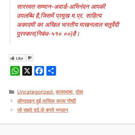
सारस्वत सम्मान-अवार्ड-अभिनंदन आपकी
उपलब्धि है,जिसमें प्रमुख म.प्र. साहित्य
अकादमी का अखिल भारतीय माखनलाल चतुर्वेदी
पुरस्कार(निबंध-५१० ००)है।
Like
W
X
F
S
h
a
h
at
c
ar
Categories
Uncategorized
,
काव्यभाषा
,
दोहा
s
e
e
ऑनलाइन हुई मासिक काव्य गोष्ठी
A
b
जो सहते दर्द,वो बनते भगवान
p
o
p
o