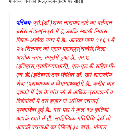
मानव-जीवन को मिले,क़दम-क़दम पर सार॥
परिचय-
प्रो.(डॉ.)शरद नारायण खरे का वर्तमान
बसेरा मंडला(मप्र) में है,जबकि स्थायी निवास
ज़िला-अशोक नगर में हैL आपका जन्म १९६१ में
२५ सितम्बर को ग्राम प्राणपुर(चन्देरी,ज़िला-
अशोक नगर, मप्र)में हुआ हैL एम.ए.
(इतिहास,प्रावीण्यताधारी), एल-एल.बी सहित पी-
एच.डी.(इतिहास)तक शिक्षित डॉ. खरे शासकीय
सेवा (प्राध्यापक व विभागाध्यक्ष)में हैंL करीब चार
दशकों में देश के पांच सौ से अधिक प्रकाशनों व
विशेषांकों में दस हज़ार से अधिक रचनाएं
प्रकाशित हुई हैंL गद्य-पद्य में कुल १७ कृतियां
आपके खाते में हैंL साहित्यिक गतिविधि देखें तो
आपकी रचनाओं का रेडियो(३८ बार), भोपाल