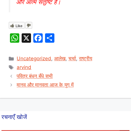
और आत्म संतुष्टि है।
Like
W
X
F
S
h
a
h
at
c
ar
Categories
Uncategorized
,
आलेख
,
चर्चा
,
राष्ट्रीय
s
e
e
Tags
arvind
A
b
पवित्र बंधन बँधे सभी
p
o
मानव और मानवता आज के युग में
p
o
k
रचनाएँ खोजें