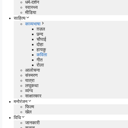
धर्म-दर्शन
स्वास्थ्य
मीडिया
साहित्य
काव्यभाषा
ग़ज़ल
छन्द
चौपाई
दोहा
हायकु
कविता
गीत
रोला
आलोचना
संस्मरण
यात्रा
लघुकथा
व्यंग्य
साक्षात्कार
मनोरंजन
फिल्म
खेल
विधि
जानकारी
सलाह