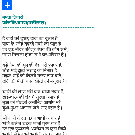
Facebook
Share
ममता तिवारी
जांजगीर-चाम्पा(छत्तीसगढ़)
**************************************
है दादी की दुआएं दादा का दुलार है,
पापा के स्नेह दबदबे मम्मी का प्यार है
घर एक मंदिर पवित्र बंधन बँधे लोग सभी,
प्यारा निराला होता सभी घर-परिवार है।
बड़े भैया की घुड़की नेह भरी फुहार है,
छोटे भाई झूठी लड़ाई जां निसार है
मंझले भाई की तिरछी नजर ताड़ बातें,
दीदी की मीठी चपत छोटी की मनुहार है।
चाची की लाड़ भरी बात चाचा उदार है,
ताई-ताऊ की रौब में सुरक्षा अपार है
बुआ की पोटली असीमित आशीष भरे,
बुआ-फुआ आगमन जैसे आए बहार है।
जीजा से दोस्त न,मन भाभी आभार है,
भांजे कलेजे ठंडक भांजी प्रेम धार है
घर एक फुलवारी अपनेपन के फूल खिले,
भतीजे से मन भरे भतीजी घर गुलजार है।