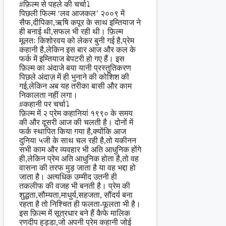
#फ़िल्म से पहले की चर्चा⤵
पिछली फिल्म ‘लव आजकल’ २००९ में
सैफ,दीपिका,ऋषि कपूर के साथ इम्तियाज ने
ही बनाई थी,सफल भी रही थी। फ़िल्म
मूलतः किशोरवय को लेकर बुनी गई है,प्रेम
कहानी है,लेकिन इस बार आज और कल के
फर्क में इम्तियाज बेपटरी हो गए हैं। इस
फ़िल्म का अंदाजे बया यानी प्रस्तुतिकरण
पिछले अंदाज़ में ही भुनाने की कोशिश की
गई,लेकिन अब यह तरीका बासी और काम
निकालता नहीं लगा।
#कहानी पर चर्चा⤵
फ़िल्म में २ प्रेम कहानियां १९९० के समय
की और दूसरी आज की चलती है। दोनों में
फर्क स्थापित किया गया है,क्योंकि आज
दुनिया ५जी के साथ चल रही है,तो यकीनन
सभी काम और व्यवहार भी अति आधुनिक होंगे
ही,लेकिन प्रेम अति आधुनिक होता है,तो वह
वासना की तरफ मुड़ जाता है या वह भद्दा हो
जाता है। अत्यधिक उम्मीद उतनी ही
तकलीफ की वजह भी बनती है। प्रेम की
शुद्धता,सौम्यता,माधुर्य,सहजता, सौंदर्य बना
रहता है तो निश्चित ही फलता-फूलता भी है।
इस फ़िल्म में सूत्रधार बने हैं कैफे मालिक
रणदीप हुड्डा,जो अपनी प्रेम कहानी जोई