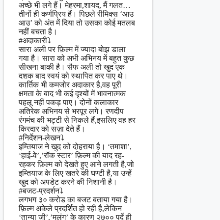
अच्छे भी लगे हैं। मेहरमा,शायद, मैं गलत…
तीनों ही कर्णप्रिय हैं। पिछले रीमिक्स ‘आउ
आउ’ को अंत में दिया तो उसका कोई मतलब
नहीं बचता है।
#अदाकारी⤵
सारा अली पर फ़िल्म में ज्यादा बोझ डाला
गया है। सारा को अभी अभिनय में बहुत कुछ
सीखना बाकी है। सैफ अली तो खुद एक
दशक बाद स्वयं को स्थापित कर पाए थे।
कार्तिक भी कमजोर अदाकार है,वह पूरी
क्षमता के बाद भी कई दृश्यों में भावनात्मक
पहलू नहीं पकड़ पाए। दोनों कलाकार
अतिरेक अभिनय से भरपूर लगे। रणदीप
रंगमंच की भट्टी से निकले हैं,इसलिए वह हर
किरदार को सज़ा देते हैं।
#निर्देशन-लेखन⤵
इम्तियाज ने खुद को दोहराया है। ‘तमाशा’,
‘हाई-वे’,’रॉक स्टार’ फ़िल्म की याद रह-
रहकर फ़िल्म को देखते हुए आने लगती है,जो
इम्तियाज के लिए खतरे की घण्टी है,या उन्हें
खुद को अपडेट करने की निशानी है।
#बजट-प्रदर्शन⤵
लगभग ३० करोड का बजट बताया गया है।
फ़िल्म अकेले प्रदर्शित हो रही है,लेकिन
‘तान्या जी’,’मलंग’ के कारण २७०० पर्दे ही