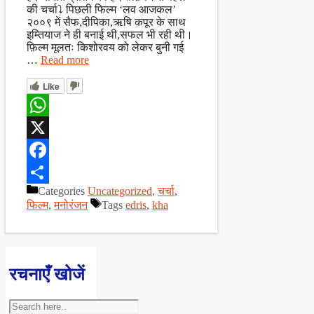
की चर्चा⤵ पिछली फिल्म ‘लव आजकल’
२००९ में सैफ,दीपिका,ऋषि कपूर के साथ
इम्तियाज ने ही बनाई थी,सफल भी रही थी।
फ़िल्म मूलतः किशोरवय को लेकर बुनी गई
…
Read more
Like
WhatsApp
X
Facebook
Categories
Uncategorized
,
चर्चा
,
Share
फिल्म
,
मनोरंजन
Tags
edris
,
kha
रचनाएँ खोजें