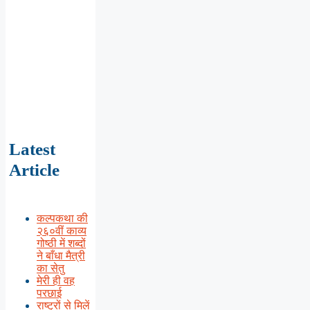
Latest
Article
कल्पकथा की
२६०वीं काव्य
गोष्ठी में शब्दों
ने बाँधा मैत्री
का सेतु
मेरी ही वह
परछाई
राष्ट्रों से मिलें