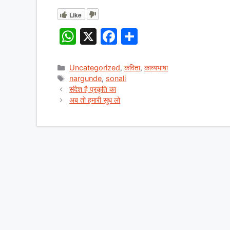
Like
W
X
F
S
h
a
h
at
c
ar
Categories
Uncategorized
,
कविता
,
काव्यभाषा
Tags
nargunde
,
sonali
s
e
e
संदेश है प्रकृति का
A
b
अब तो हमारी सुध लो
p
o
p
o
k