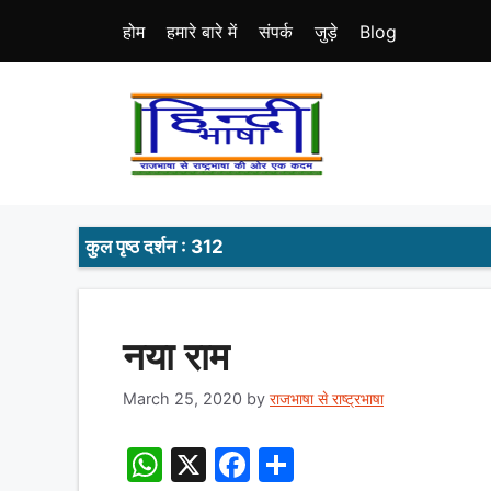
Skip
होम
हमारे बारे में
संपर्क
जुड़े
Blog
to
content
कुल पृष्ठ दर्शन : 312
नया राम
March 25, 2020
by
राजभाषा से राष्ट्रभाषा
W
X
F
S