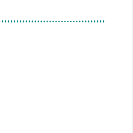
************************************