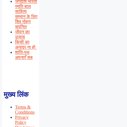
जगदीश भारती
स्मृति बाल
साहित्य
सम्मान के लिए
शिव मोहन
चयनित
जीवन का
उजास
किसी का
अनादर ना हो
शांति-पथ
अपनाएँ सब
मुख्य लिंक
Terms &
Conditions
Privacy
Policy