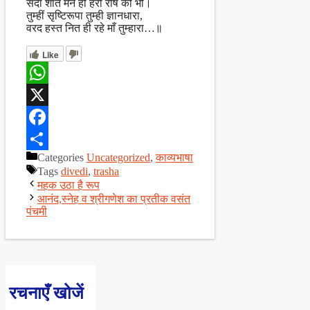
सदा शांत मन हो हरो रोष को भी।
तुम्हीं सृष्टिरूपा तुम्ही ज्ञानधारा,
वरद हस्त नित ही रहे माँ तुम्हारा…॥
Like
WhatsApp
X
Facebook
Categories
Uncategorized
,
काव्यभाषा
Share
Tags
divedi
,
trasha
महक उठा है रूप
आनंद,स्नेह व श्रीगणेश का प्रतीक वसंत
पंचमी
रचनाएँ खोजें