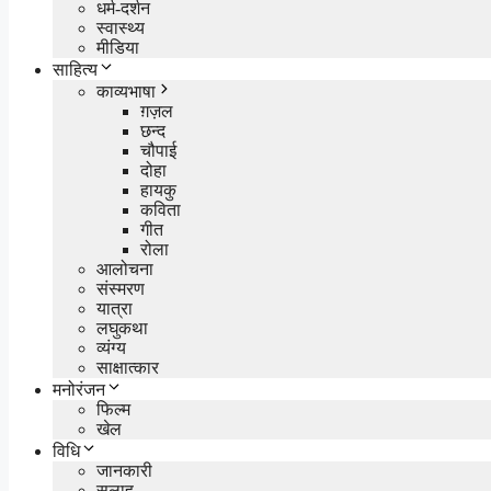
धर्म-दर्शन
स्वास्थ्य
मीडिया
साहित्य
काव्यभाषा
ग़ज़ल
छन्द
चौपाई
दोहा
हायकु
कविता
गीत
रोला
आलोचना
संस्मरण
यात्रा
लघुकथा
व्यंग्य
साक्षात्कार
मनोरंजन
फिल्म
खेल
विधि
जानकारी
सलाह