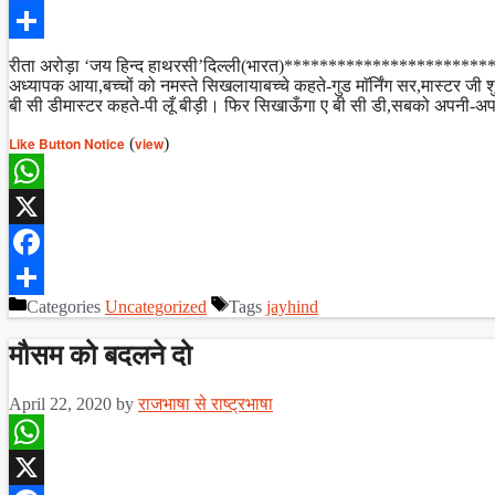
Facebook
Share
रीता अरोड़ा ‘जय हिन्द हाथरसी’दिल्ली(भारत)**********************
अध्यापक आया,बच्चों को नमस्ते सिखलायाबच्चे कहते-गुड माॅर्निंग सर,मास्टर 
बी सी डीमास्टर कहते-पी लूँ बीड़ी। फिर सिखाऊँगा ए बी सी डी,सबको अपनी-अप
Like Button Notice
(
view
)
WhatsApp
X
Facebook
Categories
Uncategorized
Tags
jayhind
Share
मौसम को बदलने दो
April 22, 2020
by
राजभाषा से राष्ट्रभाषा
WhatsApp