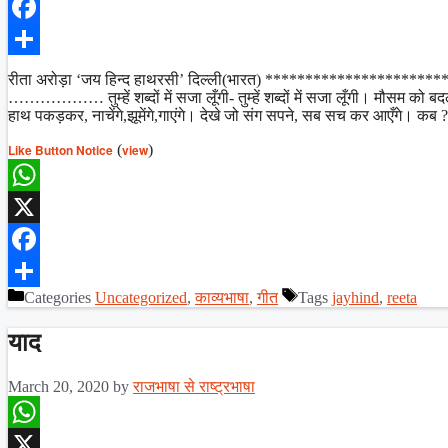
X
Facebook
Share
रीता अरोड़ा ‘जय हिन्द हाथरसी’ दिल्ली(भारत) *********************
……………… तुम्हें शब्दों में सजा लूँगी- तुम्हें शब्दों में सजा लूँगी। मौसम को बद
हाथ पकड़कर, नाचेंगे,झूमेंगे,गाएंगे। देखे जो संग सपने, सब सच कर आएँगे। क
Like Button Notice
(
view
)
WhatsApp
X
Facebook
Categories
Uncategorized
,
काव्यभाषा
,
गीत
Tags
jayhind
,
reeta
Share
याद
March 20, 2020
by
राजभाषा से राष्ट्रभाषा
WhatsApp