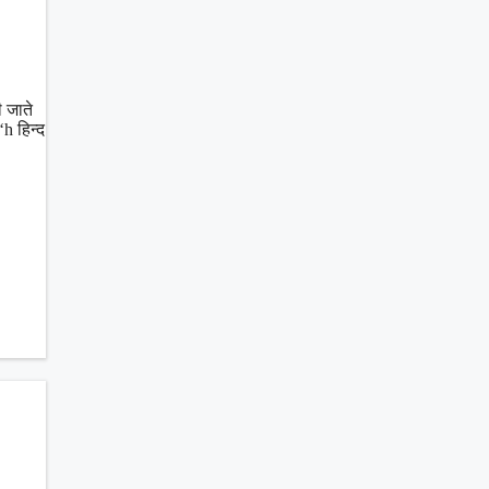
 जाते
‘h हिन्द