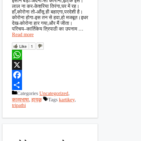
इंसान बड़ा-अदना-सा कोरोना,झटक इसे।
लाल ना कर-केशरिया तिरंगा,घर में रह।
हाँ,कोरोना तो-आँसू ही बहाएगा,परदेशी है।
कोरोना होगा-इस तन से हवा,हो मजबूत।इधर
देख-कोरोना हार गया,और मैं जीता।
परिचय–कार्तिकेय त्रिपाठी का उपनाम …
Read more
Like
1
WhatsApp
X
Facebook
Categories
Uncategorized
,
Share
काव्यभाषा
,
हायकू
Tags
kartikey
,
tripathi