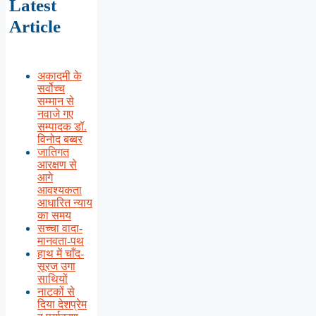
Latest
Article
अकादमी के
सर्वोच्च
सम्मान से
नवाजे गए
सम्पादक डॉ.
विनोद बब्बर
जातिगत
आरक्षण से
आगे
आवश्यकता
आधारित न्याय
का समय
सच्चा वादा-
मानवता-पथ
हाथ में चाँद-
सूरज उगा
साथियों
नाटकों से
दिया देशप्रेम