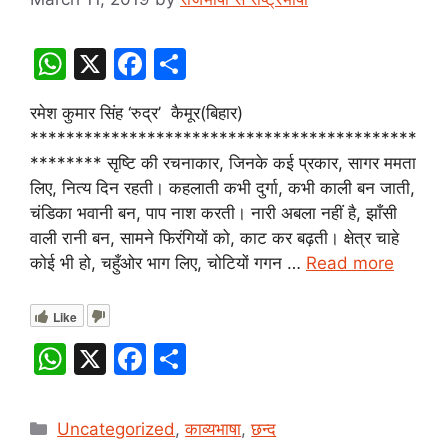
W
X
F
S
h
a
h
रमेश कुमार सिंह ‘रुद्र’ कैमूर(बिहार)
at
c
ar
*******************************************
s
e
e
******** सृष्टि की रचनाकार, जिनके कई प्रकार, सागर ममता
A
b
लिए, नित्य दिन रहती। कहलाती कभी दुर्गा, कभी काली बन जाती,
चंडिका भवानी बन, पाप नाश करती। नारी अबला नहीं है, झाँसी
p
o
वाली रानी बन, सामने फिरंगियों को, काट कर बढ़ती। क्षेत्र चाहे
p
o
कोई भी हो, चहुँओर भाग लिए, चोटियों गगन …
Read more
k
Like
W
X
F
S
h
a
h
at
c
ar
Categories
Uncategorized
,
काव्यभाषा
,
छन्द