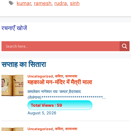
s
e
e
Tags
kumar
,
ramesh
,
rudra
,
sinh
A
b
p
o
p
o
रचनाएँ खोजें
k
सप्ताह का सितारा