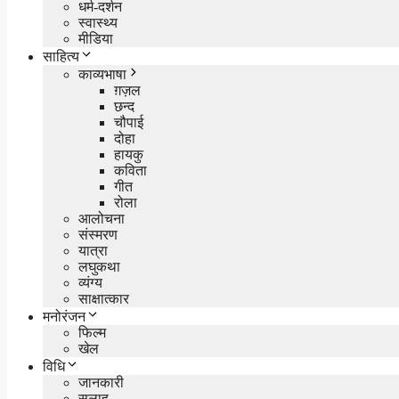
धर्म-दर्शन
स्वास्थ्य
मीडिया
साहित्य
काव्यभाषा
ग़ज़ल
छन्द
चौपाई
दोहा
हायकु
कविता
गीत
रोला
आलोचना
संस्मरण
यात्रा
लघुकथा
व्यंग्य
साक्षात्कार
मनोरंजन
फिल्म
खेल
विधि
जानकारी
सलाह