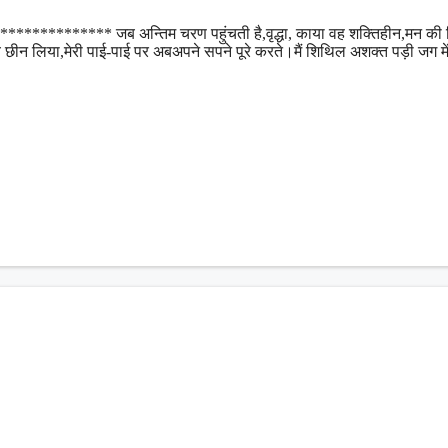
************** जब अन्तिम चरण पहुंचती है,वृद्धा, काया वह शक्तिहीन,मन की
 छीन लिया,मेरी पाई-पाई पर अबअपने सपने पूरे करते।मैं शिथिल अशक्त पड़ी जग मेंनै