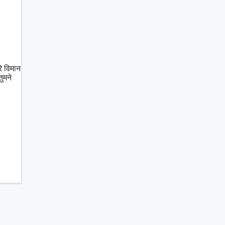
ि विमान
ुमने