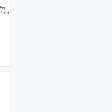
 फिर
नों में