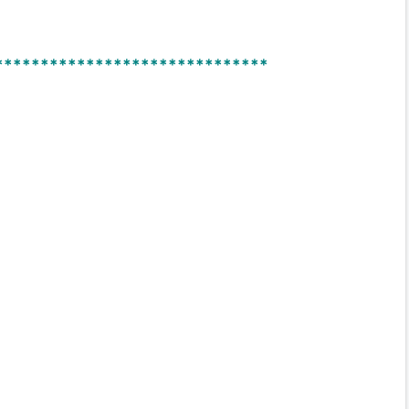
******************************