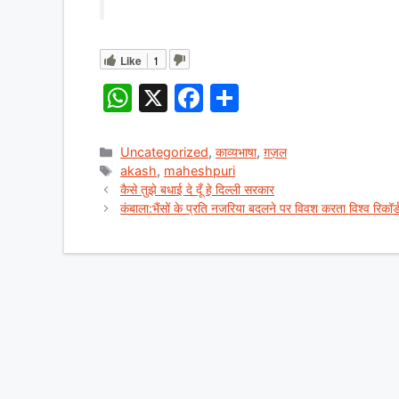
Like
1
W
X
F
S
h
a
h
at
c
ar
Categories
Uncategorized
,
काव्यभाषा
,
ग़ज़ल
Tags
akash
,
maheshpuri
s
e
e
कैसे तुझे बधाई दे दूँ हे दिल्ली सरकार
A
b
कंबाला:भैंसों के प्रति नजरिया बदलने पर विवश करता विश्व रिकॉर
p
o
p
o
k