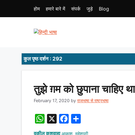
Skip
होम
हमारे बारे में
संपर्क
जुड़े
Blog
to
content
कुल पृष्ठ दर्शन : 292
तुझे ग़म को छुपाना चाहिए था
February 17, 2020
by
राजभाषा से राष्ट्रभाषा
W
X
F
S
h
a
h
वकील कुशवाहा
आकाश महेशपुरी