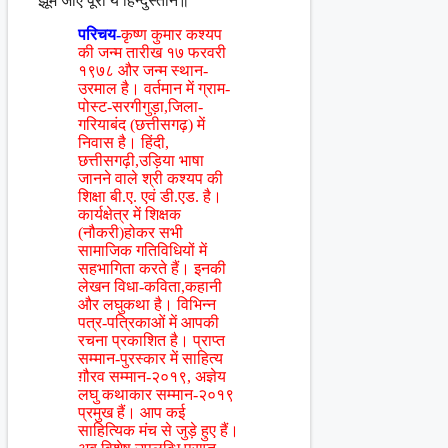
झूम जाए पूरा ये हिन्दुस्तान॥
परिचय-
कृष्ण कुमार कश्यप
की जन्म तारीख १७ फरवरी
१९७८ और जन्म स्थान-
उरमाल है। वर्तमान में ग्राम-
पोस्ट-सरगीगुड़ा,जिला-
गरियाबंद (छत्तीसगढ़) में
निवास है। हिंदी,
छत्तीसगढ़ी,उड़िया भाषा
जानने वाले श्री कश्यप की
शिक्षा बी.ए. एवं डी.एड. है।
कार्यक्षेत्र में शिक्षक
(नौकरी)होकर सभी
सामाजिक गतिविधियों में
सहभागिता करते हैं। इनकी
लेखन विधा-कविता,कहानी
और लघुकथा है। विभिन्न
पत्र-पत्रिकाओं में आपकी
रचना प्रकाशित है। प्राप्त
सम्मान-पुरस्कार में साहित्य
ग़ौरव सम्मान-२०१९, अज्ञेय
लघु कथाकार सम्मान-२०१९
प्रमुख हैं। आप कई
साहित्यिक मंच से जुड़े हुए हैं।