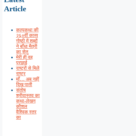
Article
कल्पकथा की
२६०वीं काव्य
गोष्ठी में शब्दों
ने बाँधा मैत्री
का सेतु
मेरी ही वह
परछाई
राष्ट्रों से मिलें
राष्ट्र
माँ… अब नहीं
दिख पाती
संतोष
श्रीवास्तव का
कथा-लेखन
कौशल
वैश्विक स्तर
का