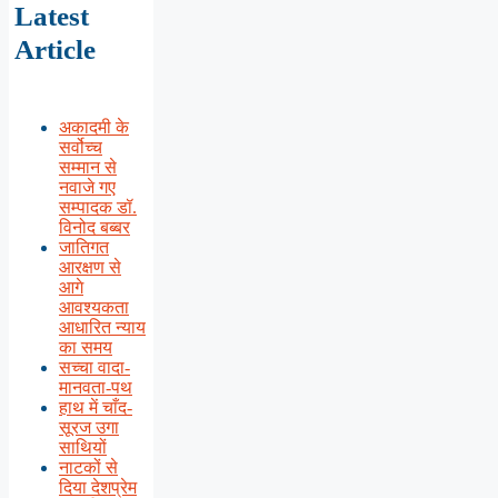
Latest
Article
अकादमी के
सर्वोच्च
सम्मान से
नवाजे गए
सम्पादक डॉ.
विनोद बब्बर
जातिगत
आरक्षण से
आगे
आवश्यकता
आधारित न्याय
का समय
सच्चा वादा-
मानवता-पथ
हाथ में चाँद-
सूरज उगा
साथियों
नाटकों से
दिया देशप्रेम