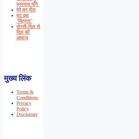
प्रस्ताव माँगे
मेरे मन मीत
वट वृक्ष
‘मित्रता’
दोस्ती-दिल से
दिल की
आवाज़
मुख्य लिंक
Terms &
Conditions
Privacy
Policy
Disclaimer