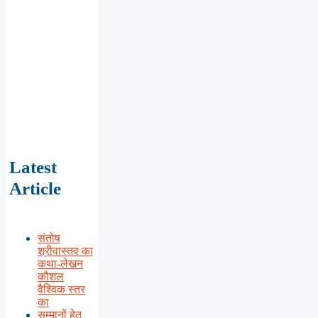
Latest
Article
संतोष
श्रीवास्तव का
कथा-लेखन
कौशल
वैश्विक स्तर
का
सम्मानों हेतु