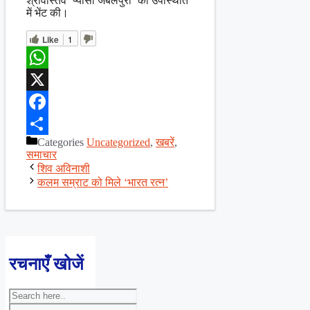
श्रीवास्तव ‘प्यासा जबलपुरी’ की उपस्थिति
में भेंट की।
Like
1
WhatsApp
X
Facebook
Categories
Uncategorized
,
खबरें
,
Share
समाचार
शिव अविनाशी
कलम सम्राट को मिले ‘भारत रत्न’
रचनाएँ खोजें