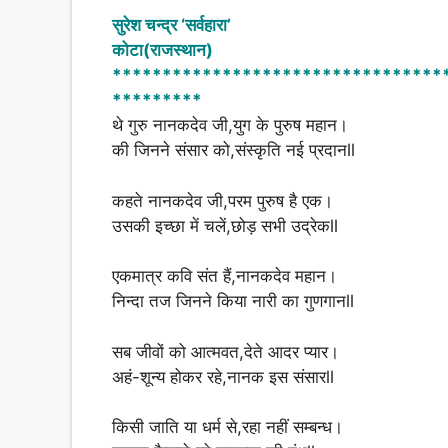
h
a
h
सुरेश चन्द्र ‘सर्वहारा’
at
c
ar
कोटा(राजस्थान)
s
e
e
*********************************
A
b
*********
थे गुरु नानकदेव जी,युग के पुरुष महान।
p
o
की जिनने संसार को,संस्कृति नई प्रदानll
p
o
k
कहते नानकदेव जी,परम पुरुष है एक।
उसकी इच्छा में चलें,छोड़ सभी उद्रेकll
एकमात्र कवि संत हैं,नानकदेव महान।
निन्दा तज जिनने किया नारी का गुणगानll
सब जीवों को आत्मवत,देते आदर प्यार।
अहं-शून्य होकर रहे,नानक इस संसारll
किसी जाति या धर्म से,रहा नहीं सम्बन्ध।