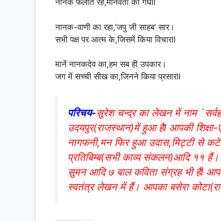
नानक फैलाते रहे,मानवता की गंधll
नानक-वाणी का रहा,’जपु जी साहब’ सार।
सभी पक्ष पर आत्म के,जिसमें किया विचारll
मानें नानकदेव का,हम सब ही उपकार।
जग में सच्ची सीख का,जिनने किया प्रसारll
परिचय-
सुरेश चन्द्र का लेखन में नाम `सर्
उदयपुर(राजस्थान)में हुआ हैl आपकी शिक्षा-एम.
नागफनी,मन फिर हुआ उदास,मिट्टी से कटे
प्रतिबिम्ब(सभी काव्य संकलन)आदि ११ हैं।
सुमन आदि ७ बाल कविता संग्रह भी हैंl आप र
स्वतंत्र लेखन में हैं। आपका बसेरा कोटा(राज