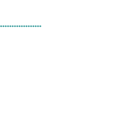
******************