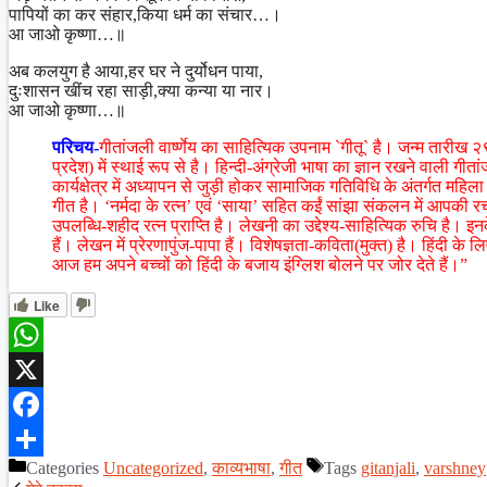
पापियों का कर संहार,किया धर्म का संचार…।
आ जाओ कृष्णा…॥
अब कलयुग है आया,हर घर ने दुर्योधन पाया,
दुःशासन खींच रहा साड़ी,क्या कन्या या नार।
आ जाओ कृष्णा…॥
परिचय-
गीतांजली वार्ष्णेय का साहित्यिक उपनाम `गीतू` है। जन्म तारीख
प्रदेश) में स्थाई रूप से है। हिन्दी-अंग्रेजी भाषा का ज्ञान रखने वाली गीत
कार्यक्षेत्र में अध्यापन से जुड़ी होकर सामाजिक गतिविधि के अंतर्गत
गीत है। ‘नर्मदा के रत्न’ एवं ‘साया’ सहित कईं सांझा संकलन में आपकी रचन
उपलब्धि-शहीद रत्न प्राप्ति है। लेखनी का उद्देश्य-साहित्यिक रुचि है। 
हैं। लेखन में प्रेरणापुंज-पापा हैं। विशेषज्ञता-कविता(मुक्त) है। हिंदी के ल
आज हम अपने बच्चों को हिंदी के बजाय इंग्लिश बोलने पर जोर देते हैं।”
Like
WhatsApp
X
Facebook
Categories
Uncategorized
,
काव्यभाषा
,
गीत
Tags
gitanjali
,
varshney
Share