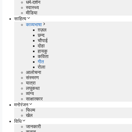
धर्म-दर्शन
स्वास्थ्य
मीडिया
साहित्य
काव्यभाषा
ग़ज़ल
छन्द
चौपाई
दोहा
हायकु
कविता
गीत
रोला
आलोचना
संस्मरण
यात्रा
लघुकथा
व्यंग्य
साक्षात्कार
मनोरंजन
फिल्म
खेल
विधि
जानकारी
सलाह