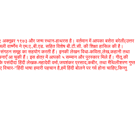
 २९ अक्तूबर १९७३ और जन्म स्थान-हाथरस है। वर्तमान में आपका बसेरा बरेली(उत्तर
ांजली वार्ष्णेय ने एम.ए.,बी.एड. सहित विशेष बी.टी.सी. की शिक्षा हासिल की है।
 महिला संगठन समूह का सहयोग करती हैं। इनकी लेखन विधा-कविता,लेख,कहानी तथा
ाएँ आ चुकी हैं। इस क्षेत्र में आपको ५ सम्मान और पुरस्कार मिले हैं। गीतू की
इनके पसंदीदा हिंदी लेखक-महादेवी वर्मा,जयशंकर प्रसाद,कबीर, तथा मैथिलीशरण गुप्त
िए विचार-“हिंदी भाषा हमारी पहचान है,हमें हिंदी बोलने पर गर्व होना चाहिए,किन्तु