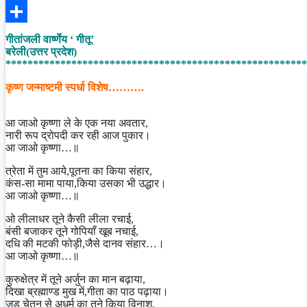
Facebook
Share
गीतांजली वार्ष्णेय ‘ गीतू’
बरेली(उत्तर प्रदेश)
*******************************************************
कृष्ण जन्माष्टमी स्पर्धा विशेष……….
आ जाओ कृष्णा ले के एक नया अवतार,
नारी रूप द्रोपदी कर रही आज पुकार।
आ जाओ कृष्णा…॥
त्रेता में तुम आये,पूतना का किया संहार,
कंस-सा मामा पाया,किया उसका भी उद्धार।
आ जाओ कृष्णा…॥
ओ लीलाधर तूने कैसी लीला रचाई,
बंसी बजाकर तूने गोपियाँ खूब नचाई,
दधि की मटकी फोड़ी,जैसे दानव संहार…।
आ जाओ कृष्णा…॥
कुरुक्षेत्र में तूने अर्जुन का मान बढ़ाया,
दिखा ब्रह्माण्ड मुख में,गीता का पाठ पढ़ाया।
जड़ चेतन से अधर्म का तूने किया विनाश,