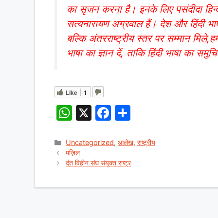
का सृजन करना है। इनके लिए पसंदीदा हिन्दी ल
सत्यनारायण अग्रवाल हैं। देश और हिंदी भाषा
बल्कि अंतरराष्ट्रीय स्तर पर सम्मान मिले,
भाषा का ज्ञान दें, ताकि हिंदी भाषा का सम
Like
1
W
X
F
S
h
a
h
at
c
ar
Categories
Uncategorized
,
आलेख
,
राष्ट्रीय
मंज़िल
s
e
e
दंत विहीन संघ संयुक्त राष्ट्र
A
b
p
o
p
o