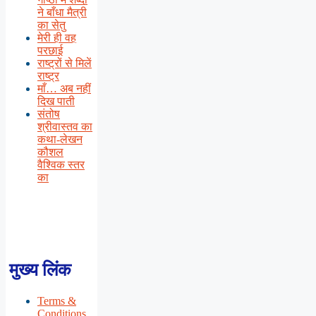
ने बाँधा मैत्री
का सेतु
मेरी ही वह
परछाई
राष्ट्रों से मिलें
राष्ट्र
माँ… अब नहीं
दिख पाती
संतोष
श्रीवास्तव का
कथा-लेखन
कौशल
वैश्विक स्तर
का
मुख्य लिंक
Terms &
Conditions