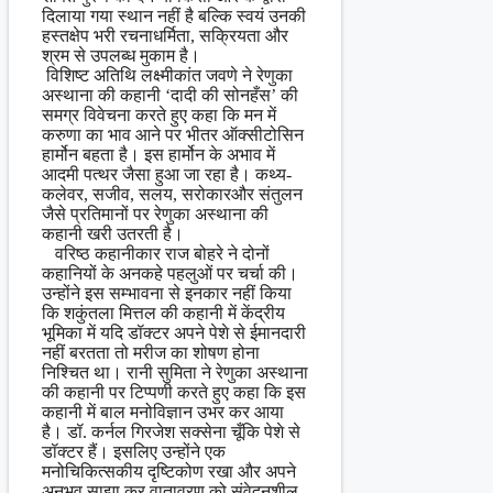
दिलाया गया स्थान नहीं है बल्कि स्वयं उनकी
हस्तक्षेप भरी रचनाधर्मिता, सक्रियता और
श्रम से उपलब्ध मुकाम है।
विशिष्ट अतिथि लक्ष्मीकांत जवणे ने रेणुका
अस्थाना की कहानी ‘दादी की सोनहँस’ की
समग्र विवेचना करते हुए कहा कि मन में
करुणा का भाव आने पर भीतर ऑक्सीटोसिन
हार्मोन बहता है। इस हार्मोन के अभाव में
आदमी पत्थर जैसा हुआ जा रहा है। कथ्य-
कलेवर, सजीव, सलय, सरोकारऔर संतुलन
जैसे प्रतिमानों पर रेणुका अस्थाना की
कहानी खरी उतरती है।
वरिष्ठ कहानीकार राज बोहरे ने दोनों
कहानियों के अनकहे पहलुओं पर चर्चा की।
उन्होंने इस सम्भावना से इनकार नहीं किया
कि शकुंतला मित्तल की कहानी में केंद्रीय
भूमिका में यदि डॉक्टर अपने पेशे से ईमानदारी
नहीं बरतता तो मरीज का शोषण होना
निश्चित था। रानी सुमिता ने रेणुका अस्थाना
की कहानी पर टिप्पणी करते हुए कहा कि इस
कहानी में बाल मनोविज्ञान उभर कर आया
है। डॉ. कर्नल गिरजेश सक्सेना चूँकि पेशे से
डॉक्टर हैं। इसलिए उन्होंने एक
मनोचिकित्सकीय दृष्टिकोण रखा और अपने
अनुभव साझा कर वातावरण को संवेदनशील