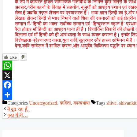
के रुप में कार्यरत होकर सामाजिक गतिविधि के निमित्त कुछ मित्रों के साथ
अवसर,गरीब बहनों के विवाह में सहयोग, बुजुर्गों को आश्रय स्थान एवं रख
लेख है,जबकि ग़ज़ल लेखन पर प्रयासरत हैं। भाषा ज्ञान हिन्दी का है,और 
लेखक होकर हिन्दी से प्यार निभाने वाले शिवा की रचनाओं को कई क्षेत्री
सम्मान में-‘हिन्दी का भक्त’ सर्वोच्च सम्मान एवं ‘हिन्दुस्तान महान है’ प्
पैदा होकर माँ हिन्दी का आश्रय पाना ही है। शिवांकित तिवारी की लेखनी का उ
दिलाना एवं माँ हिन्दी को ही आराध्यता के साथ व्यक्त कराना है। इनके लिए 
विशेषज्ञता-प्रेरणास्पद वक्ता,युवा कवि,सूत्रधार और हास्य अभिनय में है
देना,कवि सम्मेलन में शामिल करना,और आयुर्वेद चिकित्सा पद्धति पर ध्यान 
Like
WhatsApp
X
Facebook
Categories
Uncategorized
,
कविता
,
काव्यभाषा
Tags
shiva
,
shivankit
Share
मैं ढूंढ रहा हूँ..
कुछ यूँ ही…