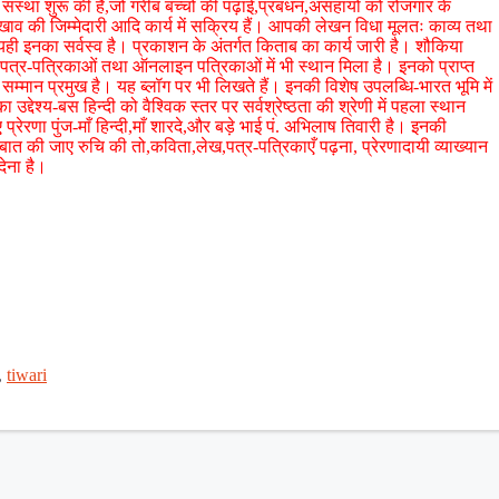
 संस्था शुरू की है,जो गरीब बच्चों की पढ़ाई,प्रबंधन,असहायों को रोजगार के
रखाव की जिम्मेदारी आदि कार्य में सक्रिय हैं। आपकी लेखन विधा मूलतः काव्य तथा
यही इनका सर्वस्व है। प्रकाशन के अंतर्गत किताब का कार्य जारी है। शौकिया
य पत्र-पत्रिकाओं तथा ऑनलाइन पत्रिकाओं में भी स्थान मिला है। इनको प्राप्त
रथम सम्मान प्रमुख है। यह ब्लॉग पर भी लिखते हैं। इनकी विशेष उपलब्धि-भारत भूमि में
द्देश्य-बस हिन्दी को वैश्विक स्तर पर सर्वश्रेष्ठता की श्रेणी में पहला स्थान
प्रेरणा पुंज-माँ हिन्दी,माँ शारदे,और बड़े भाई पं. अभिलाष तिवारी है। इनकी
। बात की जाए रुचि की तो,कविता,लेख,पत्र-पत्रिकाएँ पढ़ना, प्रेरणादायी व्याख्यान
देना है।
,
tiwari