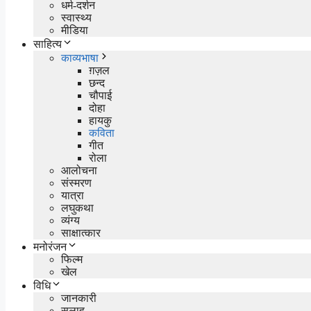
धर्म-दर्शन
स्वास्थ्य
मीडिया
साहित्य
काव्यभाषा
ग़ज़ल
छन्द
चौपाई
दोहा
हायकु
कविता
गीत
रोला
आलोचना
संस्मरण
यात्रा
लघुकथा
व्यंग्य
साक्षात्कार
मनोरंजन
फिल्म
खेल
विधि
जानकारी
सलाह