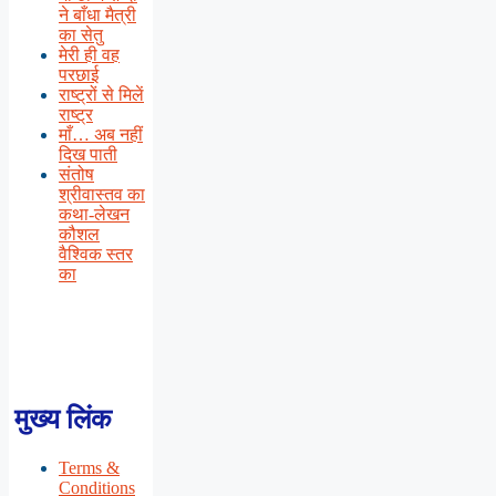
ने बाँधा मैत्री
का सेतु
मेरी ही वह
परछाई
राष्ट्रों से मिलें
राष्ट्र
माँ… अब नहीं
दिख पाती
संतोष
श्रीवास्तव का
कथा-लेखन
कौशल
वैश्विक स्तर
का
मुख्य लिंक
Terms &
Conditions