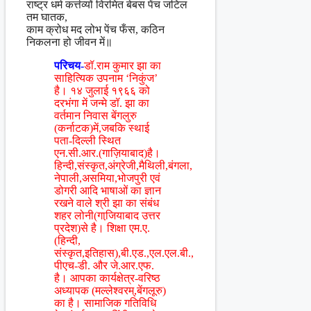
राष्ट्र धर्म कर्त्तव्यों विरमित बेबस पेंच जटिल
तम घातक,
काम क्रोध मद लोभ पेंच फँस, कठिन
निकलना हो जीवन में॥
परिचय-
डॉ.राम कुमार झा का
साहित्यिक उपनाम ‘निकुंज’
है। १४ जुलाई १९६६ को
दरभंगा में जन्मे डॉ. झा का
वर्तमान निवास बेंगलुरु
(कर्नाटक)में,जबकि स्थाई
पता-दिल्ली स्थित
एन.सी.आर.(गाज़ियाबाद)है।
हिन्दी,संस्कृत,अंग्रेजी,मैथिली,बंगला,
नेपाली,असमिया,भोजपुरी एवं
डोगरी आदि भाषाओं का ज्ञान
रखने वाले श्री झा का संबंध
शहर लोनी(गाजि़याबाद उत्तर
प्रदेश)से है। शिक्षा एम.ए.
(हिन्दी,
संस्कृत,इतिहास),बी.एड.,एल.एल.बी.,
पीएच-डी. और जे.आर.एफ.
है। आपका कार्यक्षेत्र-वरिष्ठ
अध्यापक (मल्लेश्वरम्,बेंगलूरु)
का है। सामाजिक गतिविधि