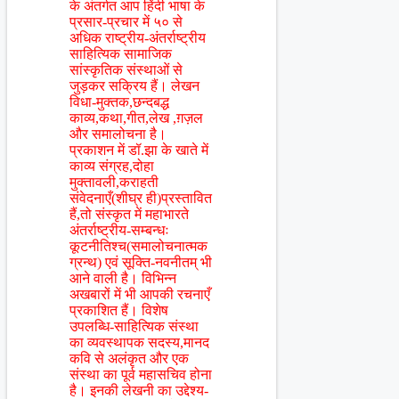
के अंतर्गत आप हिंंदी भाषा के
प्रसार-प्रचार में ५० से
अधिक राष्ट्रीय-अंतर्राष्ट्रीय
साहित्यिक सामाजिक
सांस्कृतिक संस्थाओं से
जुड़कर सक्रिय हैं। लेखन
विधा-मुक्तक,छन्दबद्ध
काव्य,कथा,गीत,लेख ,ग़ज़ल
और समालोचना है।
प्रकाशन में डॉ.झा के खाते में
काव्य संग्रह,दोहा
मुक्तावली,कराहती
संवेदनाएँ(शीघ्र ही)प्रस्तावित
हैं,तो संस्कृत में महाभारते
अंतर्राष्ट्रीय-सम्बन्धः
कूटनीतिश्च(समालोचनात्मक
ग्रन्थ) एवं सूक्ति-नवनीतम् भी
आने वाली है। विभिन्न
अखबारों में भी आपकी रचनाएँ
प्रकाशित हैं। विशेष
उपलब्धि-साहित्यिक संस्था
का व्यवस्थापक सदस्य,मानद
कवि से अलंकृत और एक
संस्था का पूर्व महासचिव होना
है। इनकी लेखनी का उद्देश्य-