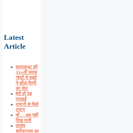
Latest
Article
कल्पकथा की
२६०वीं काव्य
गोष्ठी में शब्दों
ने बाँधा मैत्री
का सेतु
मेरी ही वह
परछाई
राष्ट्रों से मिलें
राष्ट्र
माँ… अब नहीं
दिख पाती
संतोष
श्रीवास्तव का