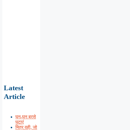
Latest
Article
घन-घन बरसे
घटाएं
मित्र वही, जो