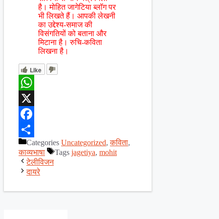
है। मोहित जागेटिया ब्लॉग पर
भी लिखते हैं। आपकी लेखनी
का उद्देश्य-समाज की
विसंगतियों को बताना और
मिटाना है। रुचि-कविता
लिखना है।
Like
WhatsApp
X
Facebook
Categories
Uncategorized
,
कविता
,
Share
काव्यभाषा
Tags
jagetiya
,
mohit
टेलीविजन
दायरे