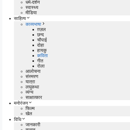
धर्म-दर्शन
स्वास्थ्य
मीडिया
साहित्य
काव्यभाषा
ग़ज़ल
छन्द
चौपाई
दोहा
हायकु
कविता
गीत
रोला
आलोचना
संस्मरण
यात्रा
लघुकथा
व्यंग्य
साक्षात्कार
मनोरंजन
फिल्म
खेल
विधि
जानकारी
सलाह