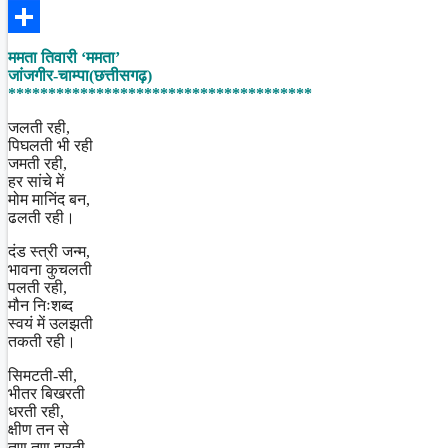
Facebook
Share
ममता तिवारी ‘ममता’
जांजगीर-चाम्पा(छत्तीसगढ़)
**************************************
जलती रही,
पिघलती भी रही
जमती रही,
हर सांचे में
मोम मानिंद बन,
ढलती रही।
दंड स्त्री जन्म,
भावना कुचलती
पलती रही,
मौन निःशब्द
स्वयं में उलझती
तकती रही।
सिमटती-सी,
भीतर बिखरती
धरती रही,
क्षीण तन से
तृण तृण झरती