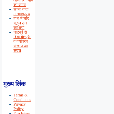
आधारित न्याय
का समय
सच्चा वादा-
मानवता-पथ
हाथ में चाँद-
सूरज उगा
साथियों
नाटकों से
दिया देशप्रेम
व पर्यावरण
संरक्षण का
संदेश
मुख्य लिंक
Terms &
Conditions
Privacy
Policy
Disclaimer