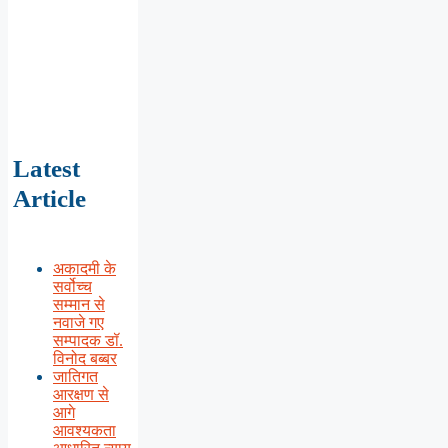
Latest
Article
अकादमी के
सर्वोच्च
सम्मान से
नवाजे गए
सम्पादक डॉ.
विनोद बब्बर
जातिगत
आरक्षण से
आगे
आवश्यकता