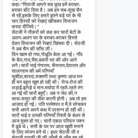
कहा-“पिताजी आपने सब कुछ हमें बराबर-
बराबर बाँट दिया है। अब हम सब-सुख चैन
से रहें,इसके लिए हमारे इतने बड़े घर के भी
चार हिस्सों को रेखाएं खींचकर विभाजन
करवा दीजिये।”
सेठजी ने नौकरों को कह कर चारों बेटों के
अलग-अलग घर के बराबर-बराबर हिस्से
देकर विभाजन की रेखाएं खिंचवा दी। सेठजी
ने अब चैन की साँस ली।
दिन खत्म हो गया,गोधूलि बेला आ गई। गाँव
के बैल,गाय,भैंस,बकरी घर की ओर आने
लगे।चारों भाई गंगाराम, चैनाराम,देवाराम और
सालगराम की धर्म पत्नियाँ
सुशील,शारदा,रुक्मणी तथा कृष्णा आज मन
ही मन बहुत खुश हो रही थी। रोज-रोज की
लड़ाई-झगड़े व मान-मर्यादा में रहते-रहते तंग
आ गई थी चारों बहुएँ। अब न जेठ की,न
सास-ससुर की सेवा करनी होगी। अब तो हम
आज़ाद हो गई। पति परमेश्वर व मैं,ये सोचकर
सभी अपने अपने कक्ष में प्रसन्न हो रही थी।
चारों भाई व उनकी पत्नियाँ रिश्तों के बंधन से
आज मुक्त हो गए। चारों एकल परिवार जश्न
में डूबे थे। सभी के घर पर आज खुशी मनाने
के लिए व्यंजन बने थे। इधर सेठजी जी व
सेठानी द्वारकी जी की आँखों से आँसू बह रहे