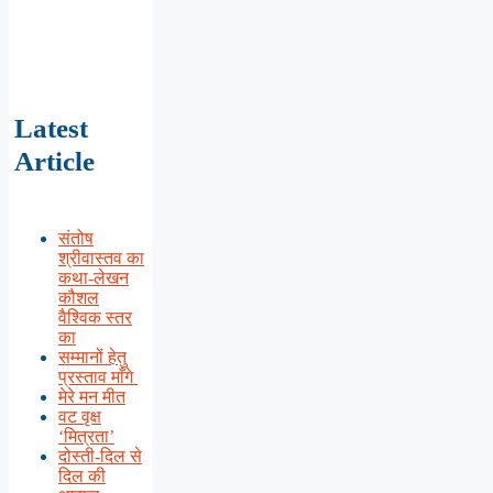
Latest
Article
संतोष
श्रीवास्तव का
कथा-लेखन
कौशल
वैश्विक स्तर
का
सम्मानों हेतु
प्रस्ताव माँगे
मेरे मन मीत
वट वृक्ष
‘मित्रता’
दोस्ती-दिल से
दिल की