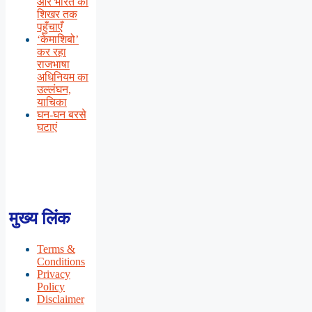
और भारत को
शिखर तक
पहुँचाएँ
‘केमाशिबो’
कर रहा
राजभाषा
अधिनियम का
उल्लंघन,
याचिका
घन-घन बरसे
घटाएं
मुख्य लिंक
Terms &
Conditions
Privacy
Policy
Disclaimer