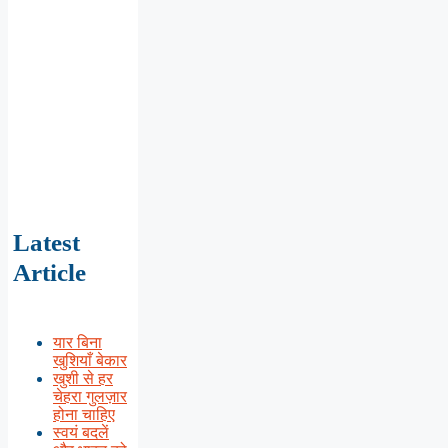
Latest
Article
यार बिना
खुशियाँ बेकार
खुशी से हर
चेहरा गुलज़ार
होना चाहिए
स्वयं बदलें