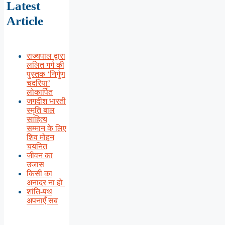
Latest
Article
राज्यपाल द्वारा
ललित गर्ग की
पुस्तक ‘निर्गुण
चदरिया’
लोकार्पित
जगदीश भारती
स्मृति बाल
साहित्य
सम्मान के लिए
शिव मोहन
चयनित
जीवन का
उजास
किसी का
अनादर ना हो
शांति-पथ
अपनाएँ सब