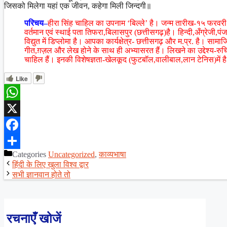
जिसको मिलेगा यहां एक जीवन, कहेगा मिली जिन्दगी॥
परिचय–
हीरा सिंह चाहिल का उपनाम ‘बिल्ले’ है। जन्म तारीख-१५ फरवर
वर्तमान एवं स्थाई पता तिफरा,बिलासपुर (छत्तीसगढ़)है। हिन्दी,अँग्रेजी,प
विद्युत में डिप्लोमा है। आपका कार्यक्षेत्र- छत्तीसगढ़ और म.प्र. है। साम
गीत,ग़ज़ल और लेख होने के साथ ही अभ्यासरत हैं। लिखने का उद्देश्य-रुचि 
चाहिल हैं। इनकी विशेषज्ञता-खेलकूद (फुटबॉल,वालीबाल,लान टेनिस)में ह
Like
WhatsApp
X
Facebook
Categories
Uncategorized
,
काव्यभाषा
Share
हिंदी के लिए खुला विश्व द्वार
सभी ज्ञानवान होते तो
रचनाएँ खोजें