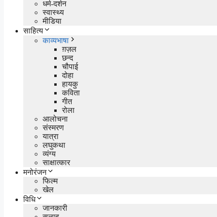
धर्म-दर्शन
स्वास्थ्य
मीडिया
साहित्य
काव्यभाषा
ग़ज़ल
छन्द
चौपाई
दोहा
हायकु
कविता
गीत
रोला
आलोचना
संस्मरण
यात्रा
लघुकथा
व्यंग्य
साक्षात्कार
मनोरंजन
फिल्म
खेल
विधि
जानकारी
सलाह