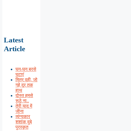
Latest
Article
घन-घन बरसे
घटाएं
मित्र वही, जो
गहे दूर तक
हाथ
दोस्त हमसे
रूठे ना..
तेरी याद में
जीना
व्यंग्यकार
शशांक दुबे
पुरस्कृत